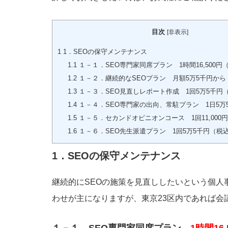
目次
[
非表示
]
1
1．SEOの保守メンテナンス
1.1
１－１．SEO専門家同席プラン 1時間16,500
1.2
１－２．継続的なSEOプラン 月額5万5千円から
1.3
１－３．SEO見直しレポート作成 1回5万5千円
1.4
１－４．SEO専門家の出向、常駐プラン 1日5万
1.5
１－５．セカンドオピニオンコース 1回11,000
1.6
１－６．SEO先生派遣プラン 1回5万5千円（税
1．SEOの保守メンテナンス
継続的にSEOの施策を見直ししたいという個人
わせが主になりますが、東京23区内であれば会