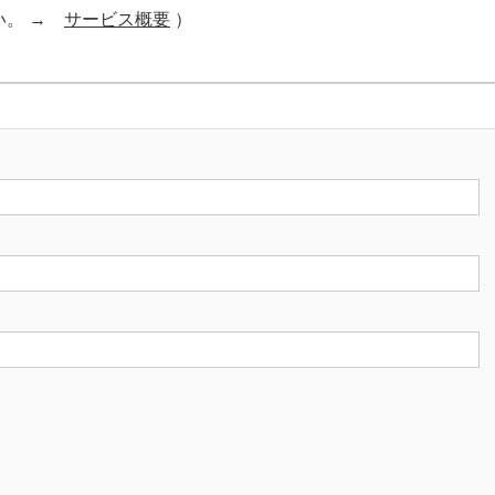
い。 →
サービス概要
）